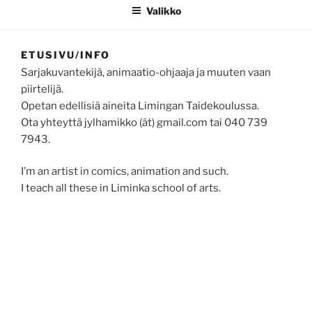
Valikko
ETUSIVU/INFO
Sarjakuvantekijä, animaatio-ohjaaja ja muuten vaan
piirtelijä.
Opetan edellisiä aineita Limingan Taidekoulussa.
Ota yhteyttä jylhamikko (ät) gmail.com tai 040 739
7943.
I’m an artist in comics, animation and such.
I teach all these in Liminka school of arts.
Contact me at jylhamikko (ät) gmail.com or +35840
739 7943.
I am currently out of social medias.